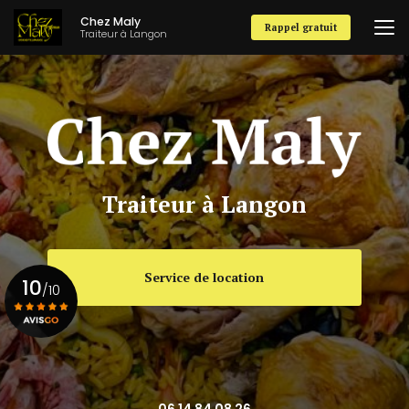
Aller
Chez Maly
au
Rappel gratuit
Traiteur à Langon
contenu
principal
Traiteur à Langon
Service de location
10
/10
Voir le certificat