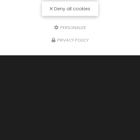
Deny all cookies
PERSONALIZE
PRIVACY POLICY
Traiteur à Langon
06 14 84 08 26
Suivez-nous sur les réseaux sociaux