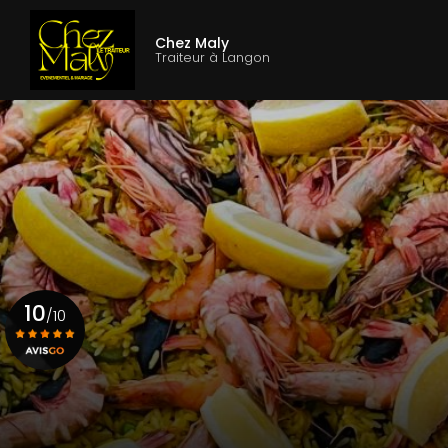
Aller
Navigation princ
au
Chez Maly
contenu
Traiteur à Langon
principal
10
/10
Voir le certificat