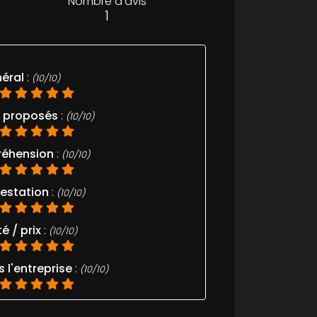
Nombre d'avis
1
néral
:
(10/10)
s proposés
:
(10/10)
réhension
:
(10/10)
estation
:
(10/10)
é / prix
:
(10/10)
l'entreprise
:
(10/10)