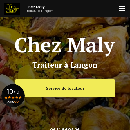
Aller
Chez Maly
au
Traiteur à Langon
contenu
principal
Traiteur à Langon
Service de location
10
/10
Voir le certificat