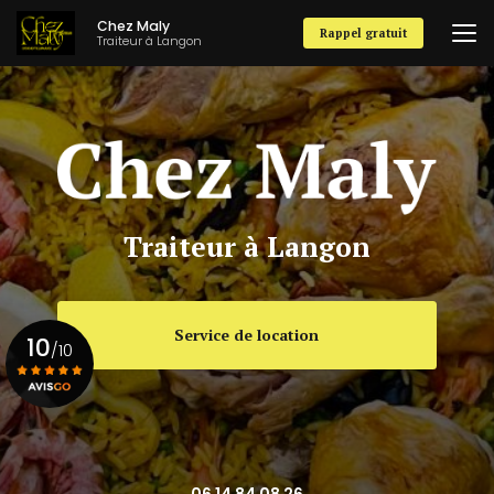
Aller
Chez Maly
au
Rappel gratuit
Traiteur à Langon
contenu
principal
Traiteur à Langon
Service de location
10
/10
Voir le certificat