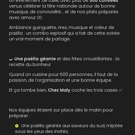
Un événement de taille, avec plus de
500 convives
venus célébrer la fête nationale autour de bonne
musique, de convivialité… et de nos plats préparés
avec amour ❤️‍🔥
Ambiance guinguette, rires, musique et odeur de
paëlla : un combo explosif qui a fait de cette soirée
un vrai moment de partage.
🍳
Une paëlla géante
et des frites croustillantes : la
recette du bonheur
Quand on cuisine pour 500 personnes, il faut de la
passion, de l’organisation et une bonne équipe.
Et ça tombe bien,
Chez Maly
coche les trois cases ✅
Nos équipes étaient sur place dès le matin pour
préparer :
Une paëlla géante aux saveurs du sud, mijotée
sous les yeux des invités,