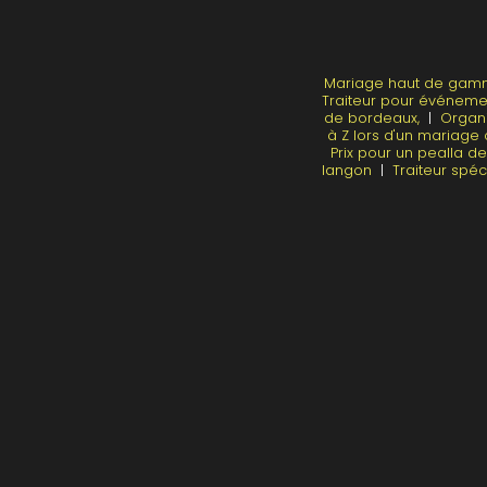
Mariage haut de gamme
Traiteur pour événeme
de bordeaux,
|
Organi
à Z lors d'un mariag
Prix pour un pealla 
langon
|
Traiteur spé