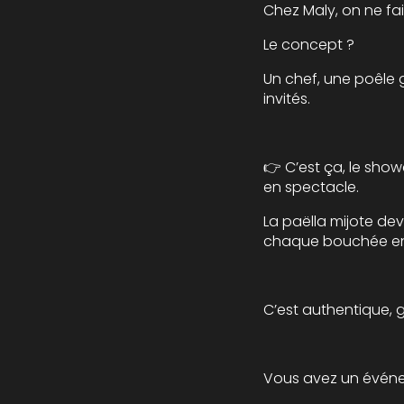
Chez Maly, on ne fait
Le concept ?
Un chef, une poêle g
invités.
👉 C’est ça, le show
en spectacle.
La paëlla mijote dev
chaque bouchée en
C’est authentique, g
Vous avez un événem