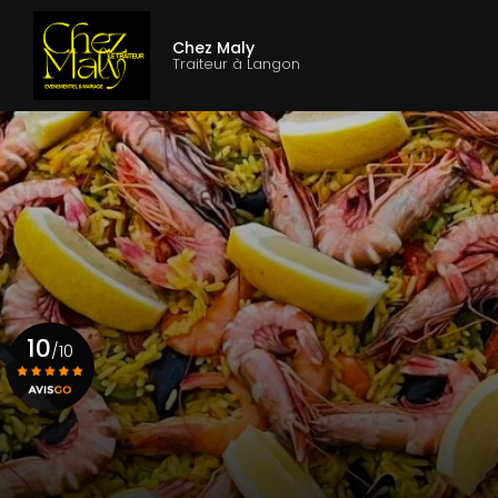
Aller
Navigation princ
au
Chez Maly
contenu
Traiteur à Langon
principal
10
/10
Voir le certificat