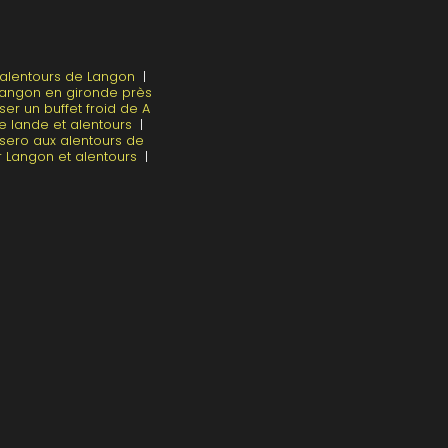
x alentours de Langon
|
 Langon en gironde près
ser un buffet froid de A
ge lande et alentours
|
asero aux alentours de
Langon et alentours
|