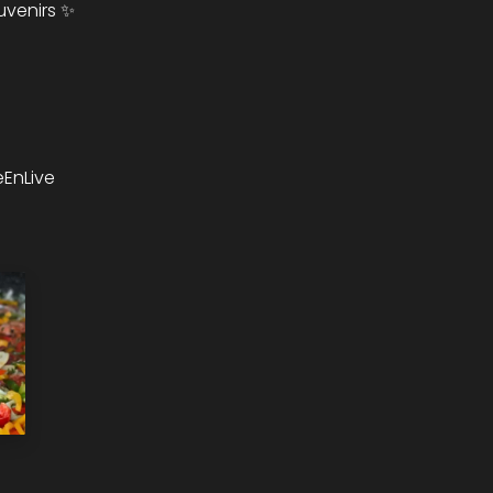
uvenirs ✨
EnLive