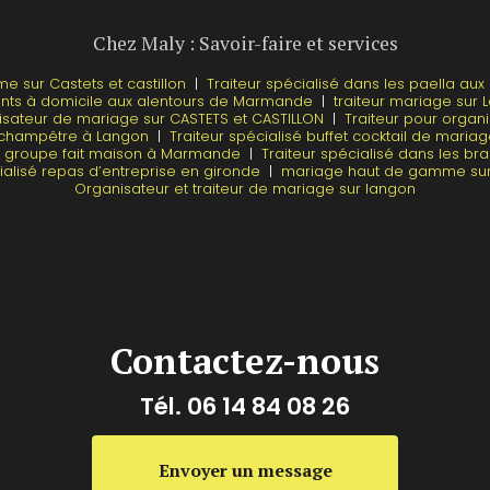
Chez Maly : Savoir-faire et services
 sur Castets et castillon
|
Traiteur spécialisé dans les paella au
nts à domicile aux alentours de Marmande
|
traiteur mariage sur
sateur de mariage sur CASTETS et CASTILLON
|
Traiteur pour organi
e champêtre à Langon
|
Traiteur spécialisé buffet cocktail de maria
de groupe fait maison à Marmande
|
Traiteur spécialisé dans les br
cialisé repas d’entreprise en gironde
|
mariage haut de gamme sur 
Organisateur et traiteur de mariage sur langon
Contactez-nous
Tél.
06 14 84 08 26
Envoyer un message