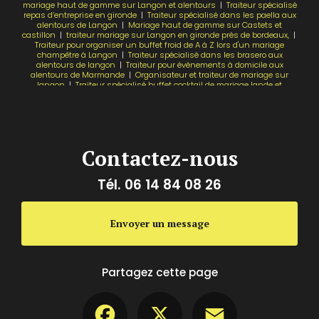
mariage haut de gamme sur Langon et alentours
|
Traiteur spécialisé
repas d’entreprise en gironde
|
Traiteur spécialisé dans les paella aux
alentours de Langon
|
Mariage haut de gamme sur Castets et
castillon
|
traiteur mariage sur Langon en gironde près de bordeaux,
|
Traiteur pour organiser un buffet froid de A à Z lors d'un mariage
champêtre à Langon
|
Traiteur spécialisé dans les brasero aux
alentours de langon
|
Traiteur pour événements à domicile aux
alentours de Marmande
|
Organisateur et traiteur de mariage sur
langon
|
Traiteur spécialisé buffet cocktail de mariage lande et
alentours
|
Organisateur de mariage sur CASTETS et CASTILLON
|
Prix
pour un pealla de groupe fait maison à Marmande
Contactez-nous
Tél.
06 14 84 08 26
Envoyer un message
Partagez cette page
Facebook
X
Email