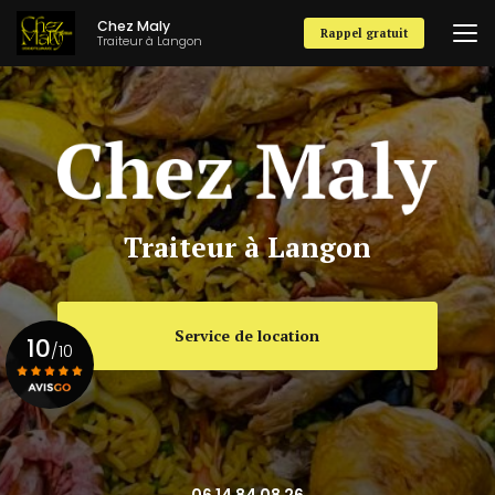
Aller
Chez Maly
au
Rappel gratuit
Traiteur à Langon
contenu
principal
Traiteur à Langon
Service de location
10
/10
Voir le certificat