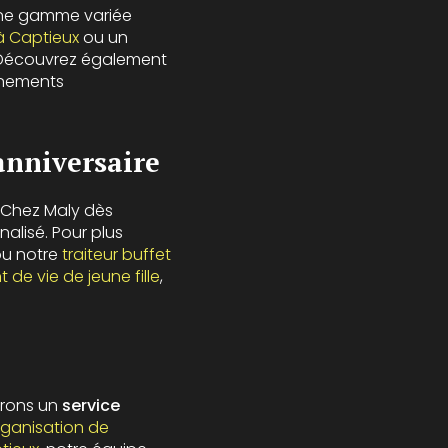
 une gamme variée
à Captieux
ou un
. Découvrez également
nements
anniversaire
 Chez Maly dès
alisé. Pour plus
u notre
traiteur buffet
 de vie de jeune fille
,
frons un
service
rganisation de