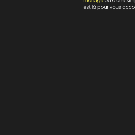
mariage
ou d'une sim
est là pour vous ac