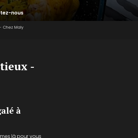
tez-nous
- Chez Maly
tieux -
galé à
mmes là pour vous