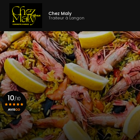
Aller
Navigation princ
au
Chez Maly
contenu
Traiteur à Langon
principal
10
/10
Voir le certificat