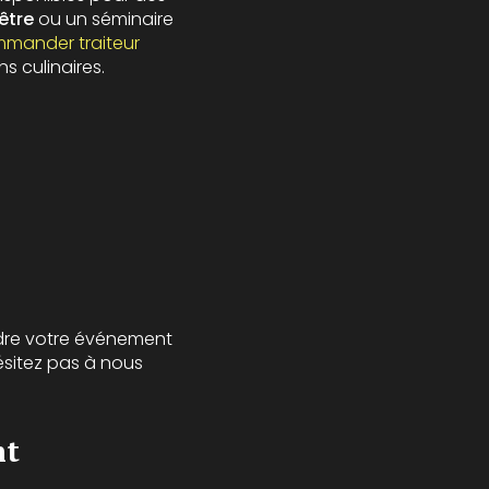
être
ou un séminaire
mander traiteur
s culinaires.
dre votre événement
hésitez pas à nous
nt