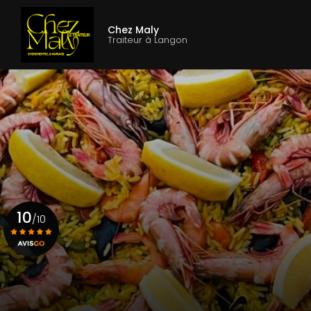
Aller
Navigation princ
au
Chez Maly
contenu
Traiteur à Langon
principal
10
/10
Voir le certificat