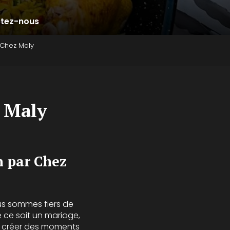
tez-nous
 Chez Maly
z Maly
n par Chez
us sommes fiers de
 ce soit un mariage,
à créer des moments