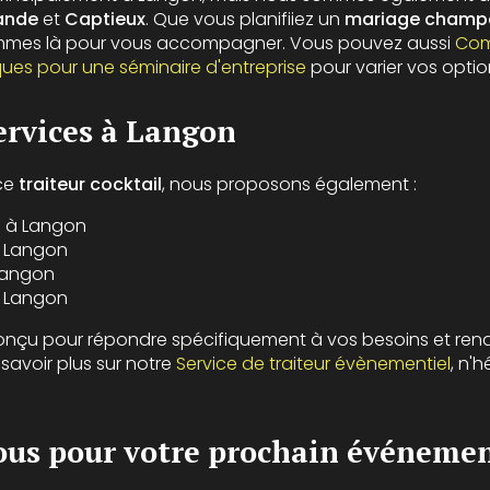
ande
et
Captieux
. Que vous planifiiez un
mariage champ
ommes là pour vous accompagner. Vous pouvez aussi
Com
ques pour une séminaire d'entreprise
pour varier vos option
ervices à Langon
ice
traiteur cocktail
, nous proposons également :
e à Langon
à Langon
 Langon
à Langon
onçu pour répondre spécifiquement à vos besoins et ren
savoir plus sur notre
Service de traiteur évènementiel
, n'
ous pour votre prochain événeme