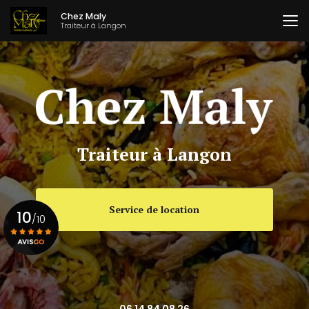
Aller
Chez Maly
au
Traiteur à Langon
contenu
principal
Traiteur à Langon
Service de location
10
/10
Voir le certificat