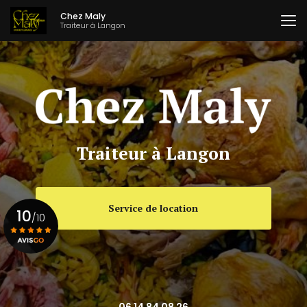
Aller
Chez Maly
au
Traiteur à Langon
contenu
principal
Traiteur à Langon
Service de location
10
/10
Voir le certificat