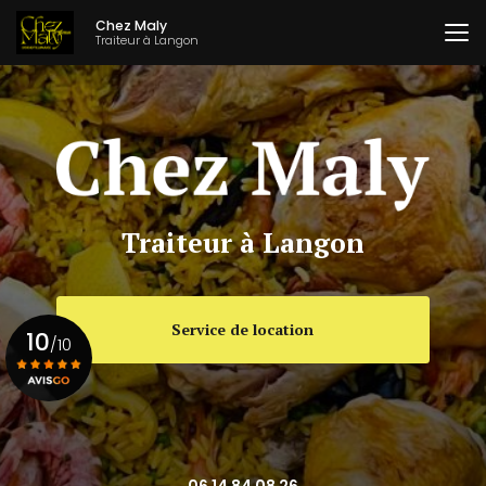
Aller
Chez Maly
au
Traiteur à Langon
contenu
principal
Traiteur à Langon
Service de location
10
/10
Voir le certificat