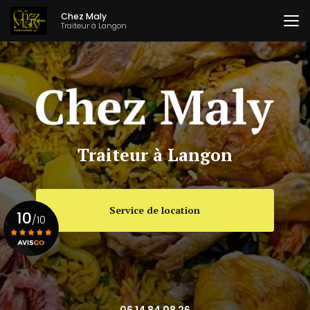
Aller
Chez Maly
au
Traiteur à Langon
contenu
principal
Traiteur à Langon
Service de location
10
/10
Voir le certificat