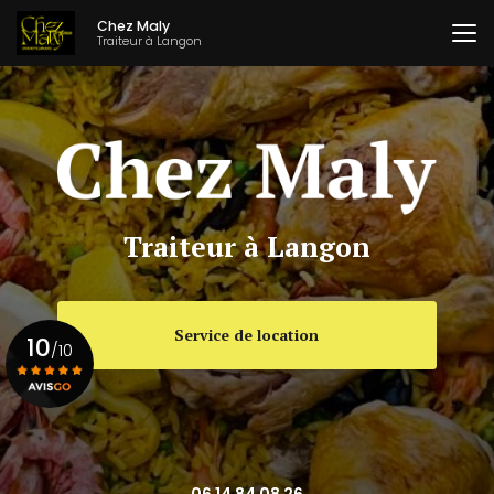
Aller
Chez Maly
au
Traiteur à Langon
contenu
principal
Traiteur à Langon
Service de location
10
/10
Voir le certificat