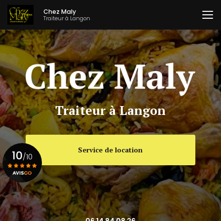
Aller
Chez Maly
au
Traiteur à Langon
contenu
principal
Traiteur à Langon
Service de location
10
/10
Voir le certificat