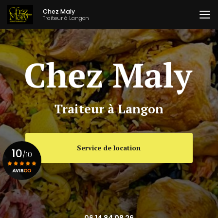
Aller
Chez Maly
au
Traiteur à Langon
contenu
principal
Traiteur à Langon
Service de location
10
/10
Voir le certificat