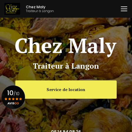
Aller
Chez Maly
au
Traiteur à Langon
contenu
principal
Traiteur à Langon
Service de location
10
/10
Voir le certificat