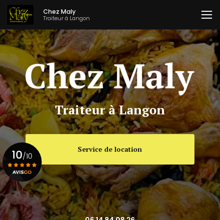
Aller
Chez Maly
au
Traiteur à Langon
contenu
principal
Traiteur à Langon
Service de location
10
/10
Voir le certificat