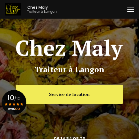
Aller
Chez Maly
au
Traiteur à Langon
contenu
principal
Traiteur à Langon
Service de location
10
/10
Voir le certificat