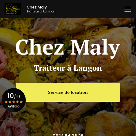
Aller
Chez Maly
au
Traiteur à Langon
contenu
principal
Traiteur à Langon
Service de location
10
/10
Voir le certificat