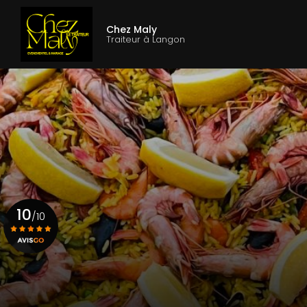
Aller
Navigation princ
au
Chez Maly
contenu
Traiteur à Langon
principal
10
/10
Voir le certificat