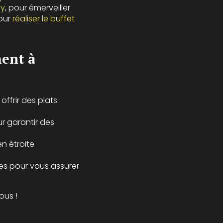
ly
, pour émerveiller
pour
réaliser le buffet
ment à
ffrir des plats
ur garantir des
en étroite
tes pour vous assurer
ous !