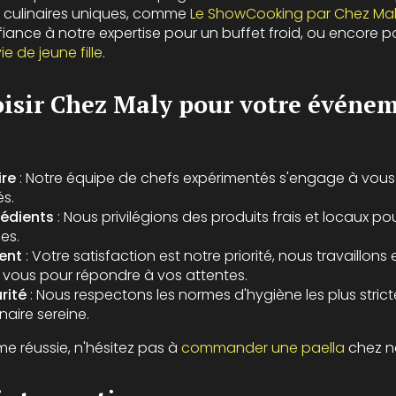
s culinaires uniques, comme
Le ShowCooking par Chez Ma
nfiance à notre expertise pour un buffet froid, ou encore 
e de jeune fille
.
isir Chez Maly pour votre événe
ire
: Notre équipe de chefs expérimentés s'engage à vous o
és.
rédients
: Nous privilégions des produits frais et locaux po
es.
ent
: Votre satisfaction est notre priorité, nous travaillons 
 vous pour répondre à vos attentes.
rité
: Nous respectons les normes d'hygiène les plus stric
naire sereine.
me réussie, n'hésitez pas à
commander une paella
chez n