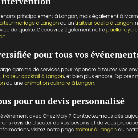
intervention
rvenons principalement à Langon, mais également à Marm
raiteur mariage à Langon
ou un
traiteur paella à Langon
, 
ervice de qualité. Découvrez également notre
paella royal
gon
.
versifiée pour tous vos événement
arge gamme de services pour répondre à toutes vos envi
n
,
traiteur cocktail à Langon
, et bien plus encore. Explorez
gon
ou une
animation culinaire à Langon
.
us pour un devis personnalisé
re événement avec Chez Maly ? Contactez-nous dès aujou
erons ravis de discuter de vos besoins et de vous propose
informations, visitez notre page
traiteur à Langon
ou notr