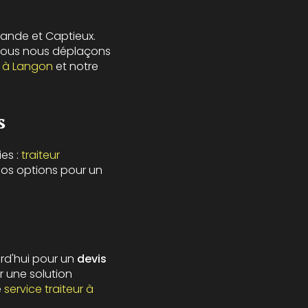
ande et Captieux.
nous nous déplaçons
e à Langon
et notre
s
es :
traiteur
 nos options pour un
rd'hui pour un
devis
r une solution
e
service traiteur à