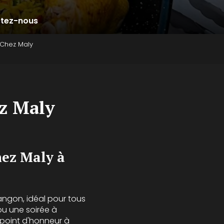
tez-nous
 Chez Maly
ez Maly
hez Maly à
angon, idéal pour tous
ou une soirée à
point d'honneur à