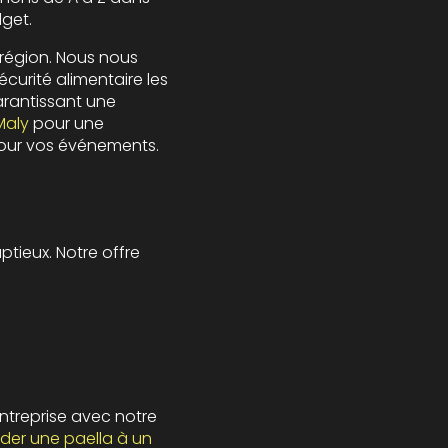
dget.
 région. Nous nous
curité alimentaire les
arantissant une
Maly
pour une
ur vos événements.
ieux. Notre offre
treprise avec notre
r une paella à un