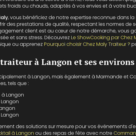
fets froids ou chauds, adaptés à vos envies et à votre bu
aly
, vous bénéficiez de notre expertise reconnue dans la
ir des prestations de qualité, respectant les normes de sé
engagement client est au cœur de notre démarche, vous g
sée et sans stress. Découvrez
Le ShowCooking par Chez 
unique ou apprenez
Pourquoi choisir Chez Maly Traiteur ?
po
 traiteur à Langon et ses environs
ncipalement à Langon, mais également à Marmande et Capt
es, tels que :
e à Langon
à Langon
 Langon
à Langon
ment des solutions sur mesure pour vos événements d'en
cktail à Langon
ou des repas de fête avec notre
Commande