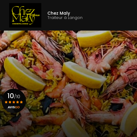
Aller
Navigation princ
au
Chez Maly
contenu
Traiteur à Langon
principal
10
/10
Voir le certificat