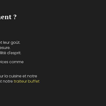
ent ?
 leur goût.
esure.
ité d'esprit.
ervices comme
r la cuisine et notre
nt notre
traiteur buffet