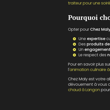
traiteur pour une soi
Pourquoi cho
Opter pour
Chez Mal
Une
expertise
cu
Des
produits de
Un
engagement 
Le respect des
n
Pour en savoir plus s
l'
animation culinaire 
Chez Maly est votre al
dévouement à vous off
chaud à Langon
pour