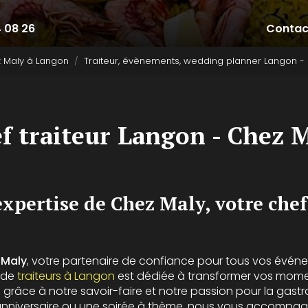
4 08 26
Contac
z Maly à Langon
Traiteur, évènements, wedding planner Langon -
f traiteur Langon - Chez 
expertise de Chez Maly, votre chef
 Maly
, votre partenaire de confiance pour tous vos événe
 de
traiteurs à Langon
est dédiée à transformer vos mome
s grâce à notre savoir-faire et notre passion pour la gast
anniversaire ou une soirée à thème, nous vous accompag