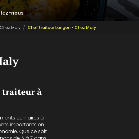
tez-nous
 Chez Maly
Chef traiteur Langon - Chez Maly
Maly
 traiteur à
ments culinaires à
nts importants en
ronomie. Que ce soit
nons de A à Z dans