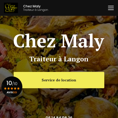
Aller
Chez Maly
au
Traiteur à Langon
contenu
principal
Traiteur à Langon
Service de location
10
/10
Voir le certificat